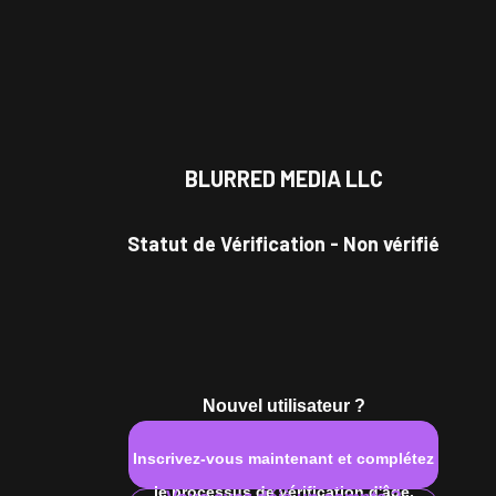
BLURRED MEDIA LLC
Statut de Vérification
-
Non vérifié
Nouvel utilisateur ?
Inscrivez-vous maintenant et complétez
le processus de vérification d'âge.