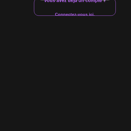
Vous avez déjà un compte ?
16:25
Connectez-vous ici.
Vidéo $10
omero et Sean Costin se
en donnent à cœur joie dans ce match de lutte rempli de viande.
éphant rencontre le rhinocéros » ? Si bronzé, si déchiré et
s... Assez dit.