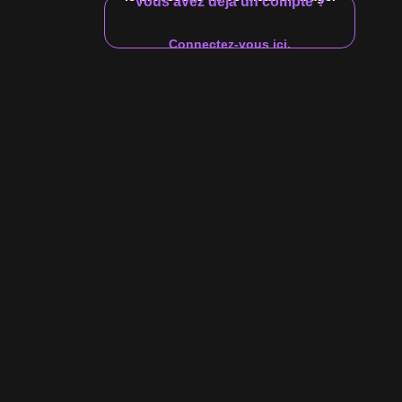
Vous avez déjà un compte ?
rne
Non
In a Relationship
Un peu d’université
Non
Oui
Connectez-vous ici.
gique
Frères et sœurs
Statut de relation
Éducation
Enfants
Mec branc
classique
20:16
2.14 M
95%
21:16
Sean Costin
La première vidéo de Baise gay de
Sean Costin avec Jake Davis
Sean Costin
Jake Davis