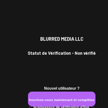
BLURRED MEDIA LLC
Statut de Vérification
-
Non vérifié
Nouvel utilisateur ?
Inscrivez-vous maintenant et complétez
le processus de vérification d'âge.