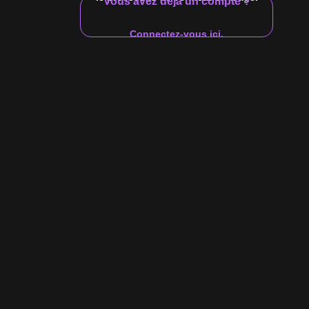
Vous avez déjà un compte ?
22:38
Connectez-vous ici.
Vidéo $10
Baise un homme musclé en
n dans nos vies. Ce musculé classique de bodybuilder GayHoopla
 nous lui accordons. Nous avons décidé de mettre à l’épreuve un
avec la bite MONSTER London Ryan. Bien sûr, Sean était abattu,
les avons réunis et la magie a été dévoilée. C’est incroyable ce que