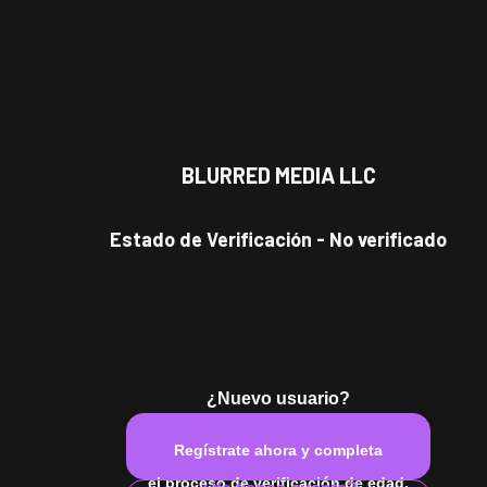
BLURRED MEDIA LLC
#
atlético
#
gran trasero
#
twunk
#
gran polla negra
#
c
Estado de Verificación
-
No verificado
¿Nuevo usuario?
Regístrate ahora y completa
el proceso de verificación de edad.