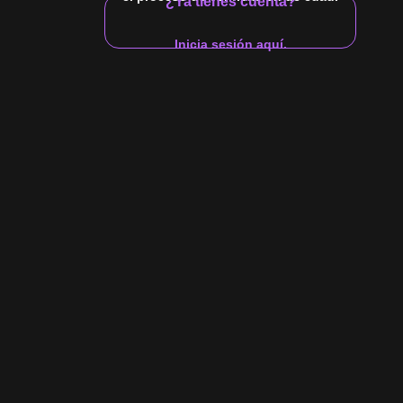
¿Ya tienes cuenta?
Inicia sesión aquí.
1
2
3
4
5
…
17
clásico