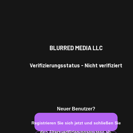
BLURRED MEDIA LLC
latur
#
athletisch
#
großer hintern
#
twunk
#
großer sc
Verifizierungsstatus
-
Nicht verifiziert
Neuer Benutzer?
Registrieren Sie sich jetzt und schließen Sie
den Altersverifizierungsprozess ab.