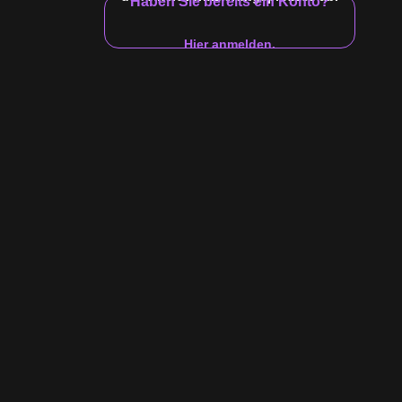
Haben Sie bereits ein Konto?
Hier anmelden.
1
2
3
4
5
…
17
klassiker