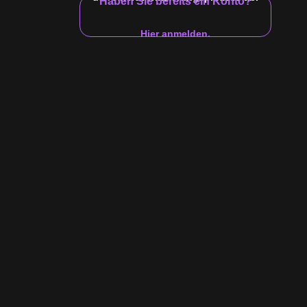
Haben Sie bereits ein Konto?
14:21
Hier anmelden.
$10 Video
ich für Jimmy Norris
ss alles mit einem Tischtennisspiel begann... Collin Simpson
 im Auge, aber was tat der hinterhältige Collin, um näher zu
hauen Sie zu, um es herauszufinden!