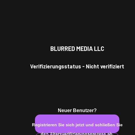
BLURRED MEDIA LLC
Verifizierungsstatus
-
Nicht verifiziert
Neuer Benutzer?
Registrieren Sie sich jetzt und schließen Sie
den Altersverifizierungsprozess ab.