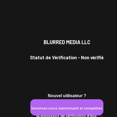
BLURRED MEDIA LLC
Statut de Vérification
-
Non vérifié
Nouvel utilisateur ?
Inscrivez-vous maintenant et complétez
le processus de vérification d'âge.