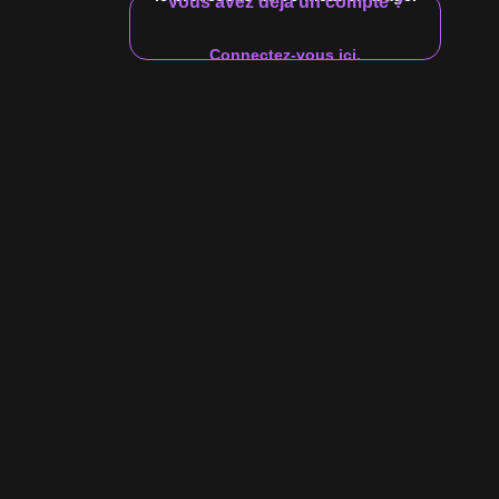
Vous avez déjà un compte ?
19:51
Connectez-vous ici.
Vidéo $10
 Garza FUCKS Forrest Marks
rks