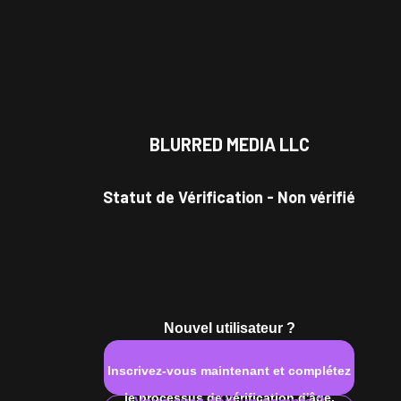
BLURRED MEDIA LLC
e amateur
Statut de Vérification
-
Non vérifié
e
Le Sagittaire
Homme
California, USA
Nouvel utilisateur ?
Signe astrologique
Genre
Localisation
Inscrivez-vous maintenant et complétez
le processus de vérification d'âge.