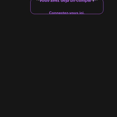
Vous avez déjà un compte ?
ologique
Frères et sœurs
Statut de relation
Éducation
Enfants
Mec branché
Connectez-vous ici.
classique
22:40
1.59 M
87%
18:53
e Bobby Effy
Bobby Effy Première baise gay avec
Sean Costin
Sean Costin
Bobby Effy